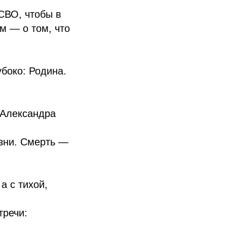
СВО, чтобы в
м — о том, что
убоко: Родина.
 Александра
изни. Смерть —
а с тихой,
тречи: