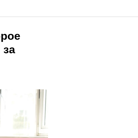
орое
 за