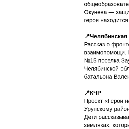
общеобразоват
Окунева — защит
героя находится
📍Челябинская
Рассказ о фронт
взаимопомощи. В
№15 поселка За
Челябинской об
батальона Вале
📍КЧР
Проект «Герои 
Урупскому райо
Дети рассказыва
земляках, котор