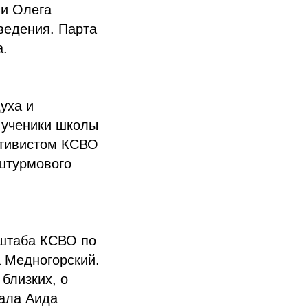
ми Олега
ведения. Парта
а.
уха и
 ученики школы
ктивистом КСВО
штурмового
 штаба КСВО по
 Медногорский.
близких, о
тала Аида