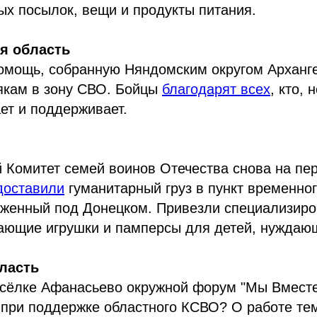
х посылок, вещи и продукты питания.
я область
омощь, собранную Няндомским округом Арханге
якам в зону СВО. Бойцы
благодарят всех
, кто, 
ет и поддерживает.
 Комитет семей воинов Отечества снова на пе
доставили
гуманитарный груз в пункт временно
оженный под Донецком. Привезли специализиро
ающие игрушки и памперсы для детей, нуждающ
ласть
осёлке Афанасьево окружной форум "Мы Вместе
при поддержке областного КСВО? О работе те