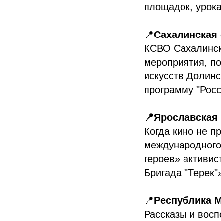
площадок, урока
📍
Сахалинская 
КСВО Сахалинск
мероприятия, по
искусств Долинс
программу "Росс
📍Ярославская
Когда кино не п
международного
героев» активи
Бригада "Терек"
📍
Республика 
Рассказы и восп