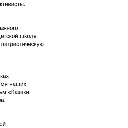
ктивисты.
важного
детской школе
патриотическую
мках
емя наших
м «Казаки.
а.
ой