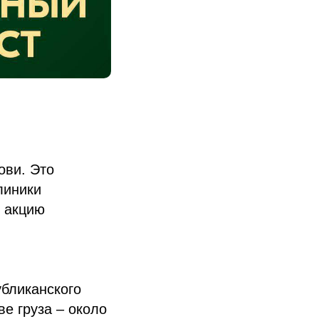
ови. Это
линики
 акцию
бликанского
е груза – около