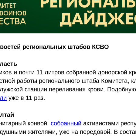
овостей региональных штабов КСВО
бласть
иков и почти 11 литров собранной донорской кр
стной работы регионального штаба Комитета, к
ужской станции переливания крови. Подобную
ели
уже в 11 раз.
Алтай
нитарный конвой,
собранный
активистами респу
ушными жителями, уже на передовой. В состав