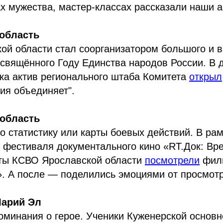
х мужества, мастер-классах рассказали наши а
область
ой области стал соорганизатором большого и 
свящённого Году Единства народов России. В 
ка актив регионального штаба Комитета
открыл
ия объединяет".
 область
ро статистику или карты боевых действий. В ра
 фестиваля документального кино «RT.Док: Вр
сты КСВО Ярославской области
посмотрели
филь
». А после — поделились эмоциями от просмотр
Марий Эл
оминания о герое. Ученики Куженерской основн