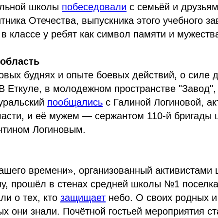
ельной школы
побеседовали
с семьёй и друзья
ника Отечества, выпускника этого учебного за
 в классе у ребят как символ памяти и мужеств
 область
овых буднях и опыте боевых действий, о силе д
 Еткуле, в молодежном пространстве "Завод",
уральский
пообщались
с Галиной Логиновой, а
ласти, и её мужем — сержантом 110-й бригады 
нтином Логиновым.
нашего времени», организованный активистами
ну, прошёл в стенах средней школы №1 поселка
ли о тех, кто
защищает
небо. О своих родных и 
ых они знали. Почётной гостьей мероприятия с