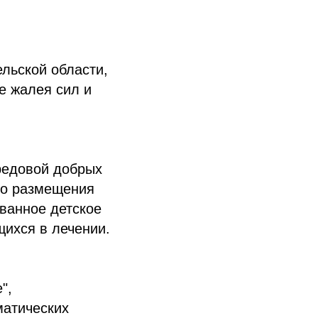
льской области,
не жалея сил и
редовой добрых
го размещения
ванное детское
ихся в лечении.
",
матических