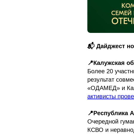
📬 Дайджест н
📍Калужская о
Более 20 участн
результат совме
«ОДАМЕД» и Кал
активисты пров
📍Республика 
Очередной гума
КСВО и неравнод