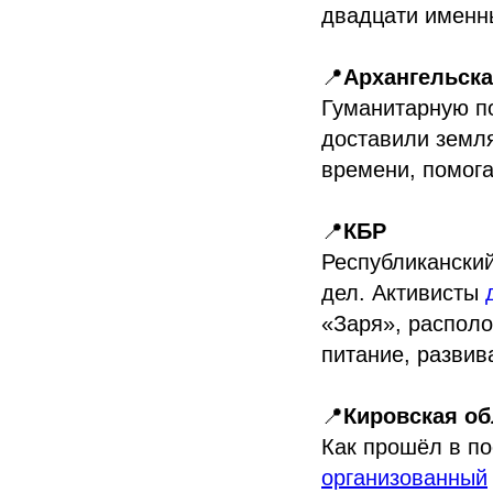
двадцати именны
📍
Архангельска
Гуманитарную п
доставили земл
времени, помога
📍
КБР
Республиканский
дел. Активисты
«Заря», распол
питание, развив
📍
Кировская об
Как прошёл в п
организованный