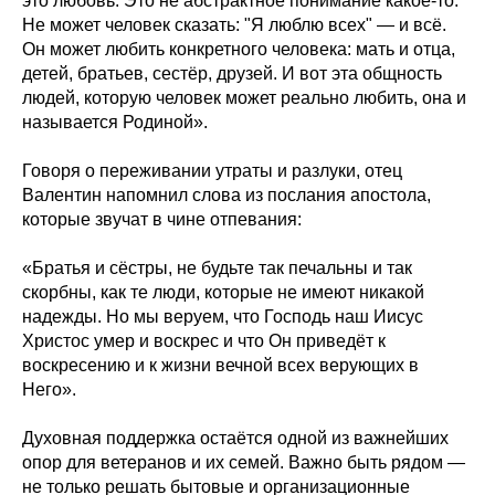
это любовь. Это не абстрактное понимание какое-то.
Не может человек сказать: "Я люблю всех" — и всё.
Он может любить конкретного человека: мать и отца,
детей, братьев, сестёр, друзей. И вот эта общность
людей, которую человек может реально любить, она и
называется Родиной».
Говоря о переживании утраты и разлуки, отец
Валентин напомнил слова из послания апостола,
которые звучат в чине отпевания:
«Братья и сёстры, не будьте так печальны и так
скорбны, как те люди, которые не имеют никакой
надежды. Но мы веруем, что Господь наш Иисус
Христос умер и воскрес и что Он приведёт к
воскресению и к жизни вечной всех верующих в
Него».
Духовная поддержка остаётся одной из важнейших
опор для ветеранов и их семей. Важно быть рядом —
не только решать бытовые и организационные