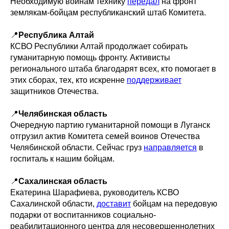
Необходимую воинам технику
передал
на фронт
землякам-бойцам республиканский штаб Комитета.
📍
Республика Алтай
КСВО Республики Алтай продолжает собирать
гуманитарную помощь фронту. Активисты
регионального штаба благодарят всех, кто помогает в
этих сборах, тех, кто искренне
поддерживает
защитников Отечества.
📍
Челябинская область
Очередную партию гуманитарной помощи в Луганск
отгрузил актив Комитета семей воинов Отечества
Челябинской области. Сейчас груз
направляется
в
госпиталь к нашим бойцам.
📍
Сахалинская область
Екатерина Шарафиева, руководитель КСВО
Сахалинской области,
доставит
бойцам на передовую
подарки от воспитанников социально-
реабилитационного центра для несовершеннолетних