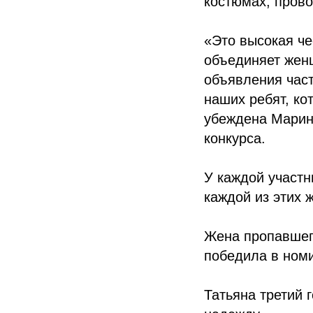
костюмах, прово
«Это высокая че
объединяет жен
объявления час
наших ребят, ко
убеждена Марин
конкурса.
У каждой участн
каждой из этих 
Жена пропавшего
победила в номи
Татьяна третий 