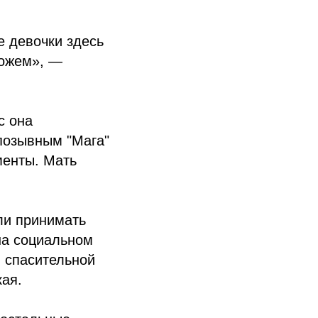
е девочки здесь
можем», —
с она
позывным "Мага"
менты. Мать
ли принимать
на социальном
й спасительной
ая.