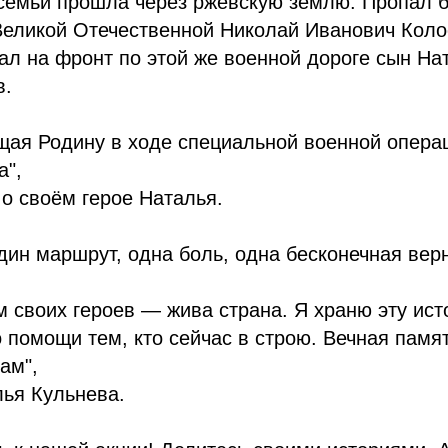
семьи прошла через ржевскую землю. Пропал б
еликой Отечественной Николай Иванович Колос
ал на фронт по этой же военной дороге сын Н
в.
щая Родину в ходе специальной военной опера
а",
о своём герое Наталья.
ин маршрут, одна боль, одна бесконечная верн
 своих героев — жива страна. Я храню эту ист
помощи тем, кто сейчас в строю. Вечная памят
ам",
лья Кульнева.