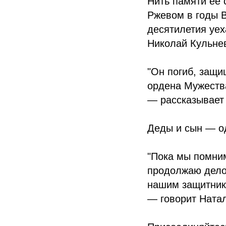
Нить памяти её 
Ржевом в годы В
десятилетия уех
Николай Кульне
"Он погиб, защи
ордена Мужеств
— рассказывает 
Деды и сын — од
"Пока мы помним
продолжаю дело 
нашим защитник
— говорит Ната