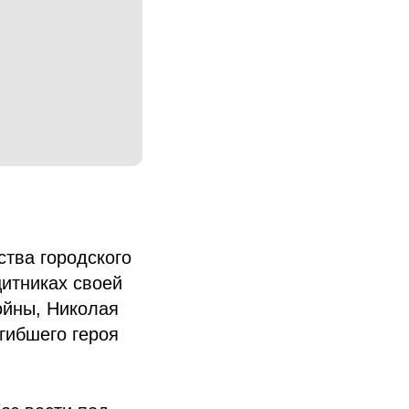
ства городского
щитниках своей
ойны, Николая
гибшего героя