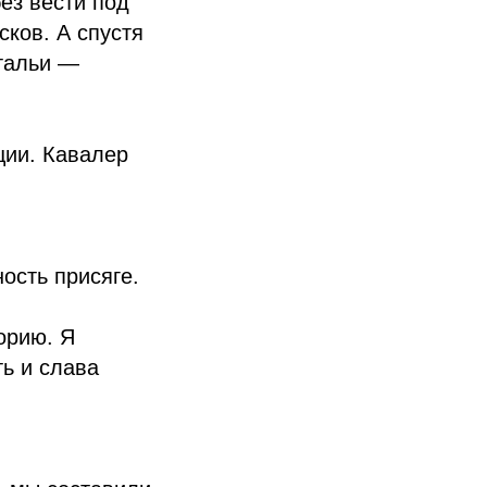
ез вести под
ков. А спустя
атальи —
ции. Кавалер
ость присяге.
орию. Я
ь и слава