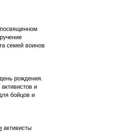
 посвященном
ручение
та семей воинов
день рождения.
 активистов и
для бойцов и
и
активисты