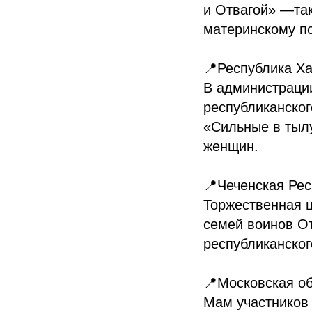
и Отвагой» —так
материнскому по
📍Республика Х
В администраци
республиканско
«Сильные в тылу
женщин.
📍Чеченская Ре
Торжественная 
семей воинов О
республиканско
📍Московская о
Мам участников