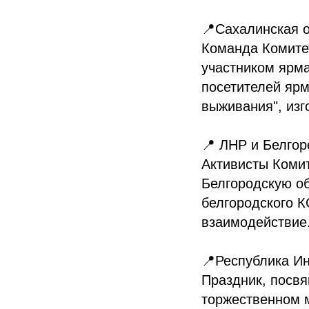
📍Сахалинская 
Команда Комите
участником ярм
посетителей ярм
выживания", изг
📍 ЛНР и Белгор
Активисты Коми
Белгородскую об
белгородского 
взаимодействие
📍Республика И
Праздник, посв
торжественном 