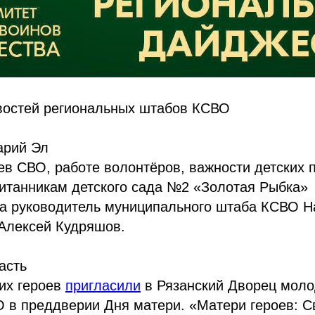
востей региональных штабов КСВО
арий Эл
ев СВО, работе волонтёров, важности детских 
итанникам детского сада №2 «Золотая Рыбка»
а руководитель муниципального штаба КСВО Н
 Алексей Кудряшов.
асть
их героев
пригласили
в Рязанский Дворец моло
О в преддверии Дня матери. «Матери героев: 