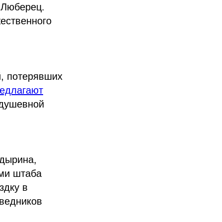
 Люберец.
жественного
й, потерявших
едлагают
 душевной
адырина,
ами штаба
здку в
оведников