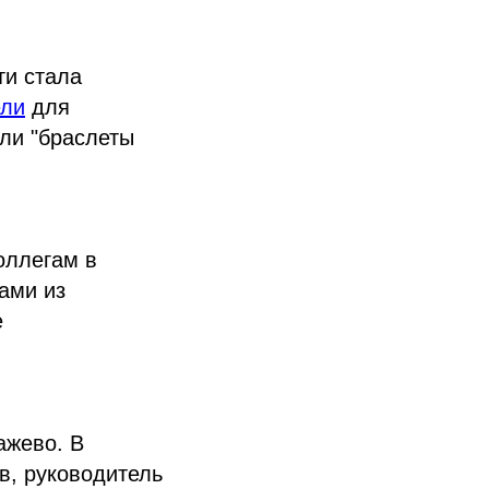
ти стала
ели
для
ли "браслеты
оллегам в
ами из
е
ажево. В
в, руководитель