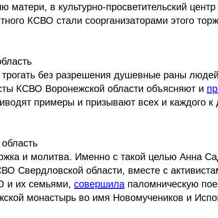
 матери, в культурно-просветительский центр
тного КСВО стали соорганизаторами этого тор
область
т трогать без разрешения душевные раны люде
сты КСВО Воронежской области объясняют и
пр
риводят примеры и призывают всех и каждого к
 область
ржка и молитва. Именно с такой целью Анна С
СВО Свердловской области, вместе с активист
О и их семьями,
совершила
паломническую пое
жской монастырь во имя Новомучеников и Исп