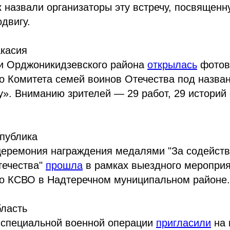
 назвали организаторы эту встречу, посвященн
двигу.
акасия
и Орджоникидзевского района
открылась
фотов
го Комитета семей воинов Отечества под назв
». Вниманию зрителей — 29 работ, 29 историй
спублика
церемония награждения медалями "За содейств
течества"
прошла
в рамках выездного меропри
го КСВО в Надтеречном муниципальном районе.
бласть
 специальной военной операции
пригласили
на 