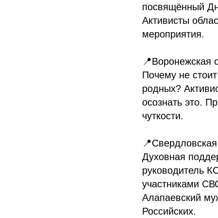
посвящённый Дню
Активисты облас
мероприятия.
📍Воронежская 
Почему не стои
родных? Активи
осознать это. П
чуткости.
📍Свердловская
Духовная подде
руководитель К
участниками СВ
Алапаевский му
Российских.