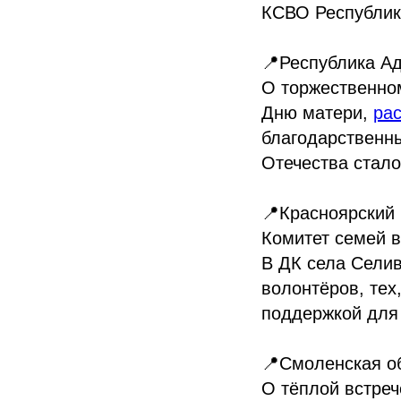
КСВО Республик
📍Республика А
О торжественно
Дню матери,
ра
благодарственн
Отечества стал
📍Красноярский 
Комитет семей в
В ДК села Селив
волонтёров, тех
поддержкой для 
📍Смоленская о
О тёплой встре