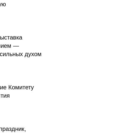
ую
ыставка
анием —
 сильных духом
ие Комитету
ятия
праздник,