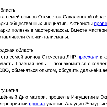
область
та семей воинов Отечества Сахалинской облас
арки общественных инициатив. Активисты
пров
арки полезные мастер-классы. Вместе мастери
отавливали ёлочки-талисманы.
одская область
тета семей воинов Отечества ЛНР
приехали
к к
ласть. Главная цель — познакомиться с коллег
КСВО, обменяться опытом, обсудить дальнейше
.
нгушетия
ящённый Дню матери, прошёл в Ингушетии в Эк
мероприятии
принял
участие Алаудин Эсмурзие