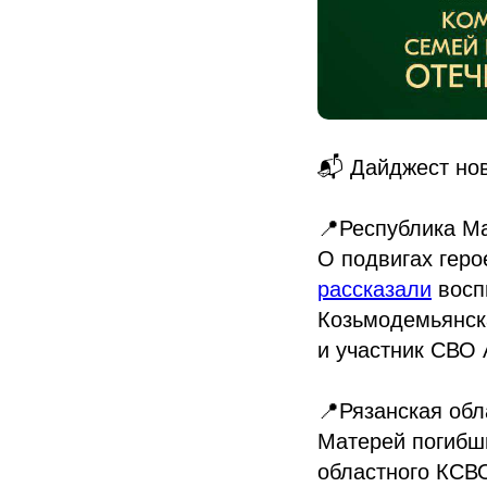
📬 Дайджест но
📍Республика М
О подвигах геро
рассказали
восп
Козьмодемьянск
и участник СВО
📍Рязанская обл
Матерей погибш
областного КСВ