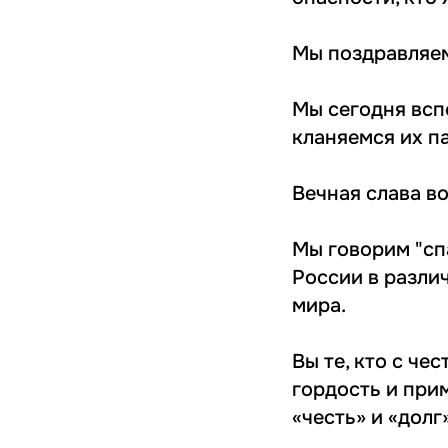
Мы поздравляем
Мы сегодня всп
кланяемся их п
Вечная слава в
Мы говорим "сп
России в разли
мира.
Вы те, кто с че
гордость и при
«честь» и «долг