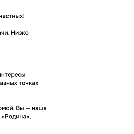
частных!
ачи. Низко
 интересы
разных точках
домой. Вы — наша
 «Родина»,