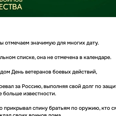
ы отмечаем значимую для многих дату.
льном списке, она не отмечена в календаре.
годом День ветеранов боевых действий,
воевал за Россию, выполняя свой долг по защ
е больше известности.
то прикрывал спину братьям по оружию, кто с
 ждал своих воинов дома.