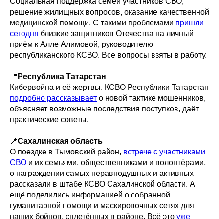
Социальная поддержка семей участников СВО,
решение жилищных вопросов, оказание качественной
медицинской помощи. С такими проблемами
пришли
сегодня
близкие защитников Отечества на личный
приём к Алле Алимовой, руководителю
республиканского КСВО. Все вопросы взяты в работу.
📍
Республика Татарстан
Кибервойна и её жертвы. КСВО Республики Татарстан
подробно рассказывает
о новой тактике мошенников,
объясняет возможные последствия поступков, даёт
практические советы.
📍
Сахалинская область
О поездке в Тымовский район,
встрече с участниками
СВО
и их семьями, общественниками и волонтёрами,
о награждении самых неравнодушных и активных
рассказали в штабе КСВО Сахалинской области. А
ещё поделились информацией о собранной
гуманитарной помощи и маскировочных сетях для
наших бойцов, сплетённых в районе. Всё это
уже