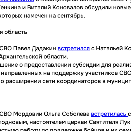
енкина и Виталий Коновалов обсудили новы
которых намечен на сентябрь.
я область
КСВО Павел Дадакин
встретился
с Натальей К
Архангельской области.
шение о предоставлении субсидии для реали
 направленных на поддержку участников СВО 
 о расширении сети координаторов в муницип
КСВО Мордовии Ольга Соболева
встретилась
одновым, настоятелем церкви Святителя Луки
стную работу по поддержке бойцов и их семе