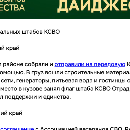
нальных штабов КСВО
ий край
 районе собрали и
отправили на передовую
К
омощью. В груз вошли строительные материа
сети, генераторы, питьевая вода и гостинцы 
 место в кузове занял флаг штаба КСВО Отра
л поддержки и единства.
ий край
 соглашение
с Ассоциацией ветеранов СВО. Р