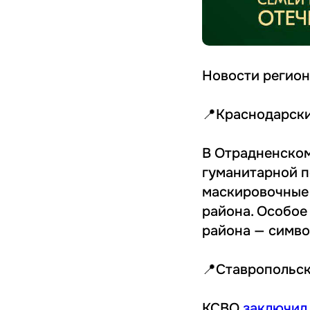
Новости регио
📍Краснодарск
В Отрадненском
гуманитарной п
маскировочные 
района. Особое
района — симво
📍Ставропольск
КСВО
заключил