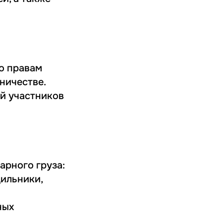
о правам
ничестве.
й участников
арного груза:
ильники,
ных