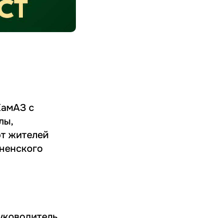
амАЗ с
лы,
от жителей
дненского
уководитель