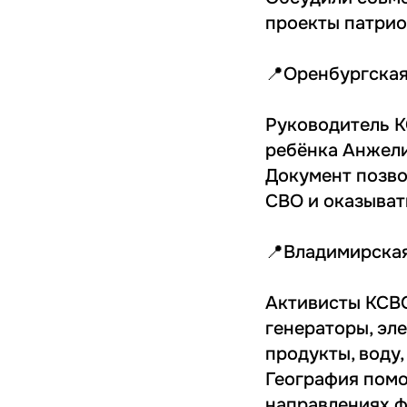
проекты патрио
📍Оренбургская
Руководитель 
ребёнка Анжел
Документ позво
СВО и оказыва
📍Владимирская
Активисты КС
генераторы, эл
продукты, воду,
География помо
направлениях ф