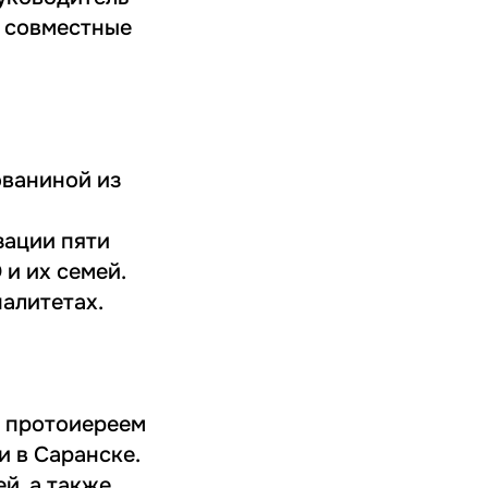
е совместные
ованиной из
зации пяти
и их семей.
алитетах.
с протоиереем
 в Саранске.
й, а также