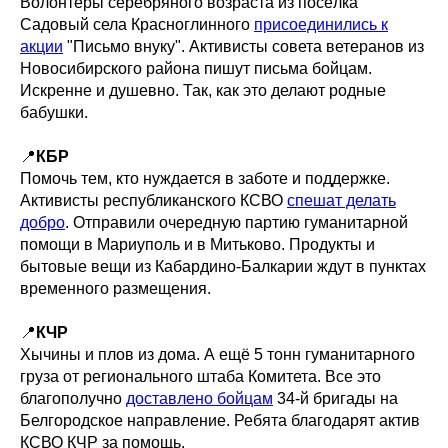
Волонтёры серебряного возраста из посёлка
Садовый села Красноглинного
присоединились к
акции
"Письмо внуку". Активисты совета ветеранов из
Новосибирского района пишут письма бойцам.
Искренне и душевно. Так, как это делают родные
бабушки.
📍
КБР
Помочь тем, кто нуждается в заботе и поддержке.
Активисты республиканского КСВО
спешат делать
добро
. Отправили очередную партию гуманитарной
помощи в Мариуполь и в Митьково. Продукты и
бытовые вещи из Кабардино-Балкарии ждут в пунктах
временного размещения.
📍
КЧР
Хычины и плов из дома. А ещё 5 тонн гуманитарного
груза от регионального штаба Комитета. Все это
благополучно
доставлено бойцам
34-й бригады на
Белгородское направление. Ребята благодарят актив
КСВО КЧР за помощь.