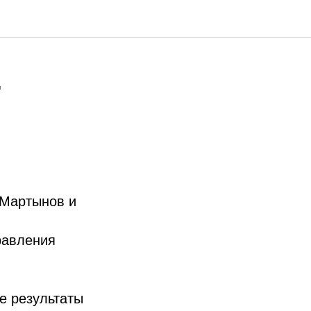
.
 Мартынов и
равления
е результаты