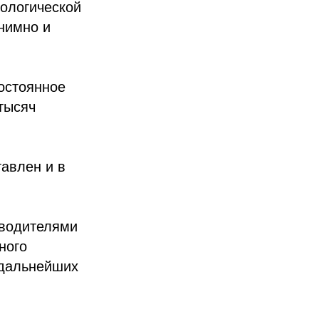
ологической
нимно и
остоянное
тысяч
авлен и в
оводителями
ного
 дальнейших