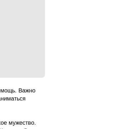
омощь. Важно
аниматься
кое мужество.