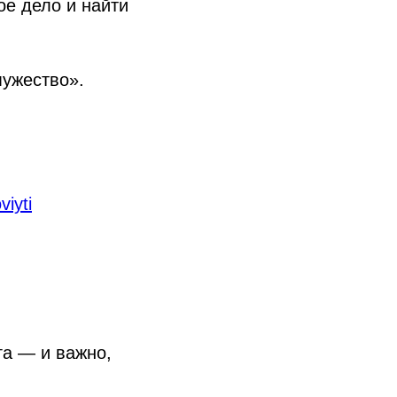
ое дело и найти
мужество».
iyti
га — и важно,