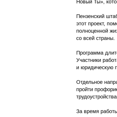
Новый Ты», кото
Пензенский шта
этот проект, по
полноценной жиз
со всей страны.
Программа длитс
Участники рабо
и юридическую п
Отдельное напр
пройти профорие
трудоустройства
За время работы