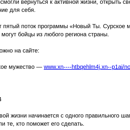
смогли вернуться к активной жизни, открыть св
ие для себя.
т пятый поток программы «Новый Ты. Сурское 
 могут бойцы из любого региона страны.
ожно на сайте:
кое мужество —
www.xn----htbqehlm4j.xn--p1ai/nov
4
овой жизни начинается с одного правильного ша
и те, кто поможет его сделать.