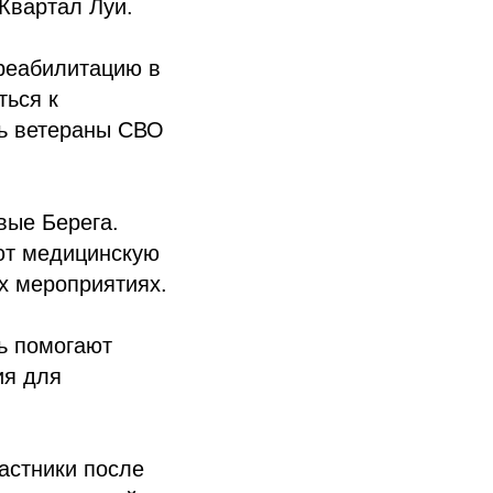
Квартал Луи.
 реабилитацию в
ться к
ть ветераны СВО
вые Берега.
ют медицинскую
х мероприятиях.
ь помогают
ия для
астники после