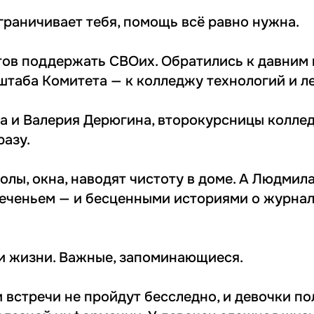
ограничивает тебя, помощь всё равно нужна.
тов поддержать СВОих. Обратились к давним
штаба Комитета — к колледжу технологий и л
а и Валерия Дерюгина, второкурсницы колле
разу.
олы, окна, наводят чистоту в доме. А Людми
печеньем — и бесценными историями о журнал
ки жизни. Важные, запоминающиеся.
и встречи не пройдут бесследно, и девочки п