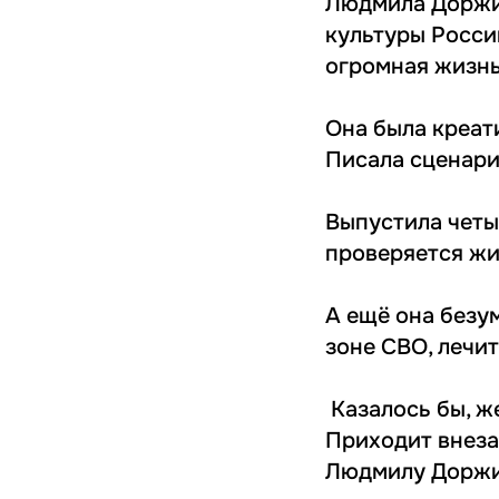
Людмила Доржие
культуры Росси
огромная жизнь
Она была креат
Писала сценари
Выпустила четы
проверяется жи
А ещё она безу
зоне СВО, лечит
️ Казалось бы, 
Приходит внезап
Людмилу Доржие