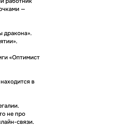
ый работник
рочками —
ы дракона».
ятии».
иги «Оптимист
 находится в
егалии.
то не про
лайн-связи.