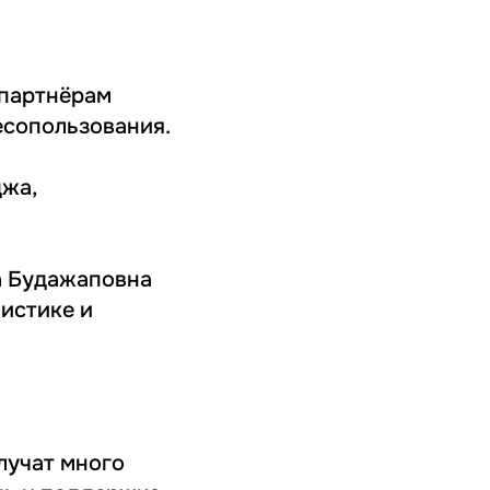
 партнёрам
есопользования.
джа,
ла Будажаповна
истике и
олучат много