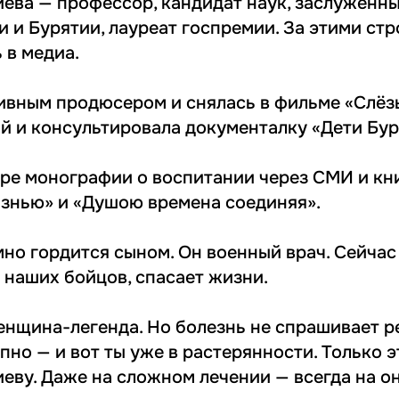
ва — профессор, кандидат наук, заслуженн
и и Бурятии, лауреат госпремии. За этими ст
 в медиа.
ивным продюсером и снялась в фильме «Слёз
й и консультировала документалку «Дети Бур
ре монографии о воспитании через СМИ и кн
знью» и «Душою времена соединяя».
мно гордится сыном. Он военный врач. Сейчас
 наших бойцов, спасает жизни.
женщина-легенда. Но болезнь не спрашивает р
но — и вот ты уже в растерянности. Только э
ву. Даже на сложном лечении — всегда на он