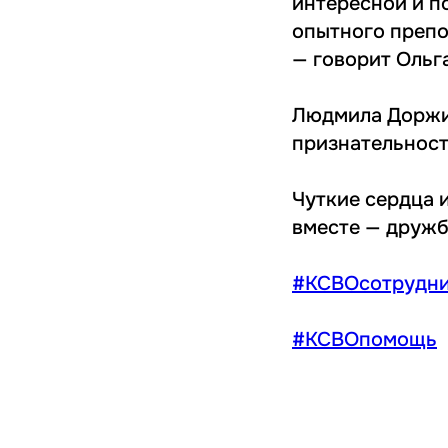
интересной и п
опытного препо
— говорит Ольг
Людмила Доржие
признательност
Чуткие сердца и
вместе — дружб
#КСВОсотрудни
#КСВОпомощь