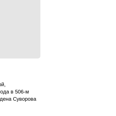
ой,
ода в 506-м
рдена Суворова