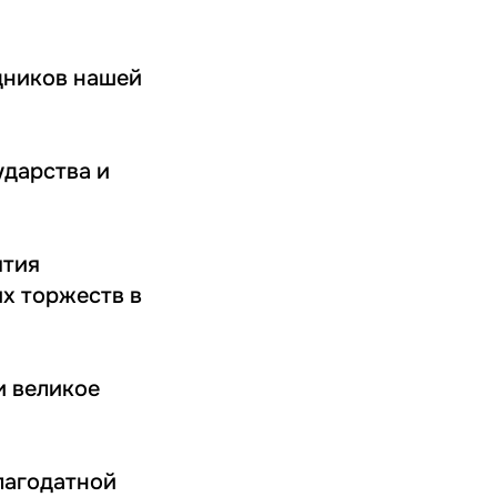
дников нашей
ударства и
ятия
ых торжеств в
и великое
лагодатной