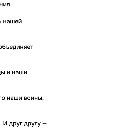
ния.
ь нашей
 объединяет
ды и наши
то наши воины,
 И друг другу —