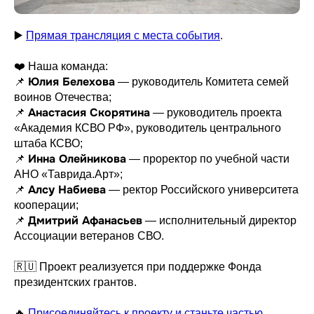
▶️
Прямая трансляция с места события
.
❤️ Наша команда:
Юлия Белехова
📌
— руководитель Комитета семей
воинов Отечества;
Анастасия Скорятина
📌
— руководитель проекта
«Академия КСВО РФ», руководитель центрального
штаба КСВО;
Инна Олейникова
📌
— проректор по учебной части
АНО «Таврида.Арт»;
Алсу Набиева
📌
— ректор Российского университета
кооперации;
Дмитрий Афанасьев
📌
— исполнительный директор
Ассоциации ветеранов СВО.
🇷🇺 Проект реализуется при поддержке Фонда
президентских грантов.
🔥
Присоединяйтесь к проекту и станьте частью